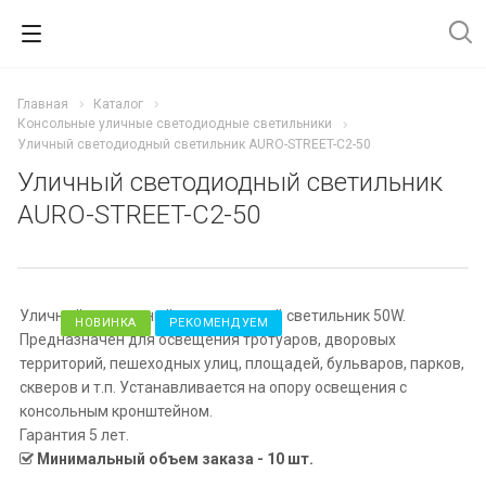
Главная
Каталог
Консольные уличные светодиодные светильники
Уличный светодиодный светильник AURO-STREET-C2-50
Уличный светодиодный светильник
AURO-STREET-C2-50
Уличный консольный светодиодный светильник 50W.
НОВИНКА
РЕКОМЕНДУЕМ
Предназначен для освещения тротуаров, дворовых
территорий, пешеходных улиц, площадей, бульваров, парков,
скверов и т.п. Устанавливается на опору освещения с
консольным кронштейном.
Гарантия 5 лет.
Минимальный объем заказа - 10 шт.