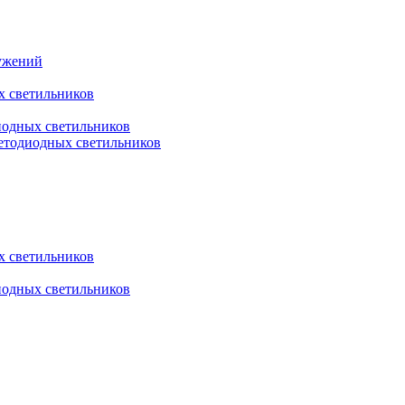
ружений
х светильников
иодных светильников
етодиодных светильников
х светильников
иодных светильников