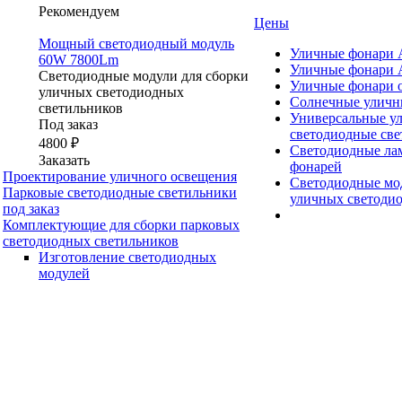
Рекомендуем
Цены
Мощный светодиодный модуль
Уличные фонар
60W 7800Lm
Уличные фонар
Светодиодные модули для сборки
Уличные фонари о
уличных светодиодных
Солнечные уличн
светильников
Универсальные у
Под заказ
светодиодные св
4800 ₽
Светодиодные ла
Заказать
фонарей
Проектирование уличного освещения
Светодиодные мод
Парковые светодиодные светильники
уличных светоди
под заказ
Комплектующие для сборки парковых
светодиодных светильников
Изготовление светодиодных
модулей