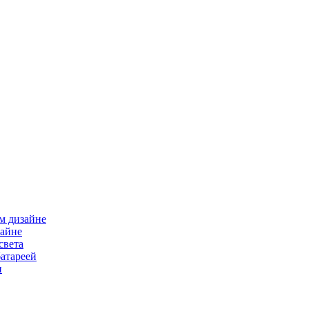
м дизайне
зайне
света
атареей
и