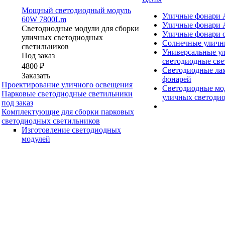
Мощный светодиодный модуль
Уличные фонар
60W 7800Lm
Уличные фонар
Светодиодные модули для сборки
Уличные фонари о
уличных светодиодных
Солнечные уличн
светильников
Универсальные у
Под заказ
светодиодные св
4800 ₽
Светодиодные ла
Заказать
фонарей
Проектирование уличного освещения
Светодиодные мод
Парковые светодиодные светильники
уличных светоди
под заказ
Комплектующие для сборки парковых
светодиодных светильников
Изготовление светодиодных
модулей