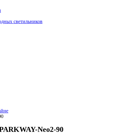
и
одных светильников
айне
90
PARKWAY-Neo2-90