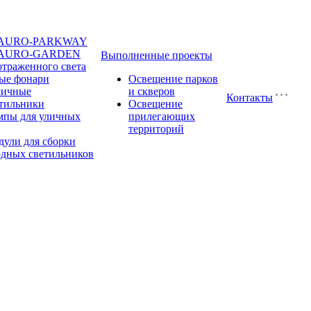
и AURO-PARKWAY
и AURO-GARDEN
Выполненные проекты
траженного света
ые фонари
Освещение парков
личные
и скверов
Контакты
етильники
Освещение
мпы для уличных
прилегающих
территорий
ули для сборки
одных светильников