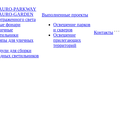
и AURO-PARKWAY
и AURO-GARDEN
Выполненные проекты
траженного света
ые фонари
Освещение парков
личные
и скверов
Контакты
етильники
Освещение
мпы для уличных
прилегающих
территорий
ули для сборки
одных светильников